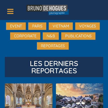
EVENT
PARIS
VIETNAM
VOYAGES
CORPORATE
N&B
PUBLICATIONS
REPORTAGES
LES DERNIERS
REPORTAGES